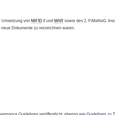
er Umsetzung von
MiFID
II und
MAR
sowie des 2. FiMaNoG. Insof
e neue Dokumente zu verzeichnen waren.
vernance Guidelines veröffentlicht, ebenso wie
Guidelines
zu T