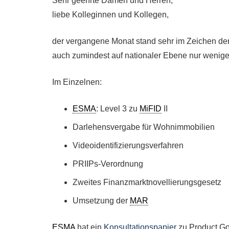
Sehr geehrte Damen und Herren,
liebe Kolleginnen und Kollegen,
der vergangene Monat stand sehr im Zeichen d
auch zumindest auf nationaler Ebene nur wenig
Im Einzelnen:
ESMA
: Level 3 zu
MiFID
II
Darlehensvergabe für Wohnimmobilien
Videoidentifizierungsverfahren
PRIIPs-Verordnung
Zweites Finanzmarktnovellierungsgesetz
Umsetzung der
MAR
ESMA
hat ein
Konsultationspapier
zu Product Go