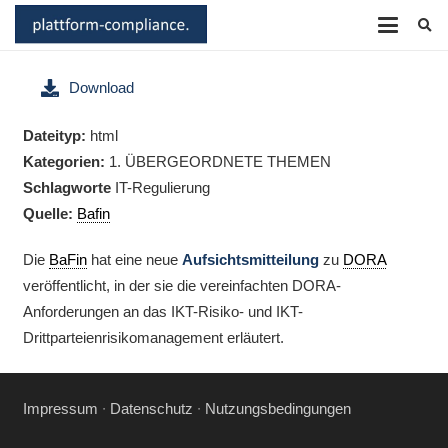
Download
Dateityp:
html
Kategorien:
1. ÜBERGEORDNETE THEMEN
Schlagworte
IT-Regulierung
Quelle:
Bafin
Die
BaFin
hat eine neue
Aufsichtsmitteilung
zu
DORA
veröffentlicht, in der sie die vereinfachten DORA-
Anforderungen an das IKT-Risiko- und IKT-
Drittparteienrisikomanagement erläutert.
Impressum
∙
Datenschutz
∙
Nutzungsbedingungen