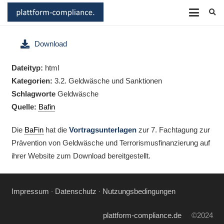
Download
Dateityp:
html
Kategorien:
3.2. Geldwäsche und Sanktionen
Schlagworte
Geldwäsche
Quelle:
Bafin
Die
BaFin
hat die
Vortragsunterlagen
zur 7. Fachtagung zur
Prävention von Geldwäsche und Terrorismusfinanzierung auf
ihrer Website zum Download bereitgestellt.
Impressum
∙
Datenschutz
∙
Nutzungsbedingungen
plattform-compliance.de
©2024