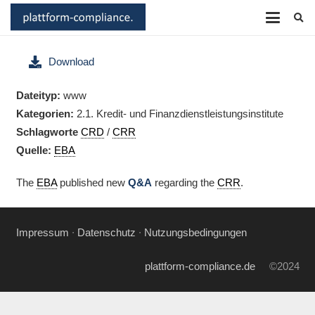
Download
Dateityp:
www
Kategorien:
2.1. Kredit- und Finanz­dienstleistungsinstitute
Schlagworte
CRD
/
CRR
Quelle:
EBA
The
EBA
published new
Q&A
regarding the
CRR
.
Impressum
∙
Datenschutz
∙
Nutzungsbedingungen
plattform-compliance.de
©2024